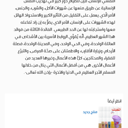
النفسي للإنسان، فإنَّ للصيام دورٌ كبير في تهذيب النفس
الإنسانية عن طريق منعها عن شهوات الأكل، والشرب، والجنس،
الأمر الّذي يعمل على التقليل من التأثير الكبير والاستحواذ الهائل
لهذه الشهوات على الإنسان، الأمر الذي يضرُّ به إن زاد تفاعله
معها واستجابته لها عن الحد الطبيعي. الفائدة الثالثة من فوائد
هذا الشهر العظيم، أنَّه يُقوِّي الروابط الأسرية بين الأشخاص في
العائلة الواحدة، وفي الحي الواحد، وفي المدينة الواحدة، فصلة
الأرحام، وزيارة الأقارب، والاطمئنان على صحّة المرضى، والتبرّع
للفقراء والمحتاجين، كلُّ هذه الأعمال وغيرها العديد من
الأعمال الأخرى هي من أفضل الأعمال التي ينال من خلالها
المسلم الأجر العظيم في الدنيا والآخرة -بإذن الله تعالى-.
انظر أيضاَ
منتج جديد