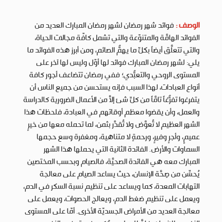
الوصف :
فوائد شهر رمضان لشهر رمضان المبارك العديد من
الفوائد الهامَّة والمتنوّعة والتي تشمل كافّة مجالات الحياة،
والتي تتعلَّق أيضاً بكلِّ ما يهمُّ الصائم، ومن أبرز هذه الفوائد ما
يلي: لشهر رمضان المبارك فوائد لها أوّل وليس لها آخر على
المستوى الروحي والتعبُّدي؛ ففي رمضان تتضاعف أجور كافة
أنواع العبادات، لهذا السبب فإنه يستحسن من جميع الناس أن
يتفرغوا تفرُّغاً تامَّاً من كلِّ شئ إلَّا من الأعمال الضرورية كالدراسة
والعمل، وأن يقضوا معظم أوقاتهم في العبادة، فلحظات هذا
الشهر العظيم لا تُعوَّض ولا تُقدَّر بثمن، لما تحمله معها من خيرٍ
عميمٍ، وأجرٍ وفيرٍ، ورحمةٍ لا متناهية، ومغفرة وسع حجمها
السماوات والأرض. الفائدة الثانية التي يحملها هذا الشهر
المبارك معه هي الفائدة الصحيَّة، فالصيام وبحسب المختصين
يُحسِّن من صِحَّة الإنسان، حيث يساعد الصيام على معالجة
التهابات المعدة، كما ويساعد على تنظيم نسبة السكر في الدم،
ويعمل على تنظيم ضغط الدم، ويعالج الحصوات، ويعمل على
معالجة العديد من الأمراض الجسديّة الأخرى. أمّا على المستوى