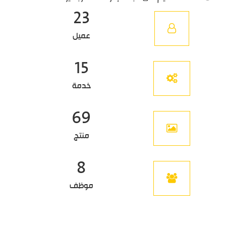
23
عميل
15
خدمة
69
منتج
8
موظف