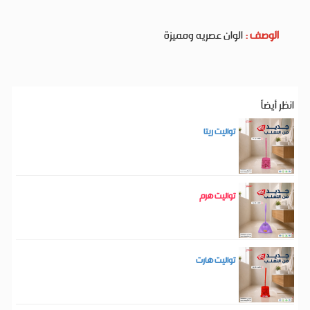
الوصف :
الوان عصريه ومميزة
انظر أيضاَ
تواليت ريتا
تواليت هرم
تواليت هارت