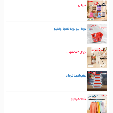
سيركل
جردل نيو توينز بالعجل والغيار
جردل فلات موب
علب ثلاجة فريش
شماعة بامبو