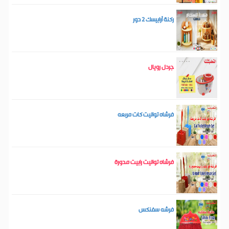
ركنة أرابيسك 2 دور
جردل رويال
فرشاه تواليت كات مربعه
فرشاه تواليت رابيت مدورة
فرشه سفنكس