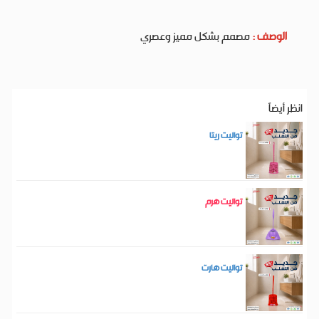
الوصف :
مصمم بشكل مميز وعصري
انظر أيضاَ
تواليت ريتا
تواليت هرم
تواليت هارت