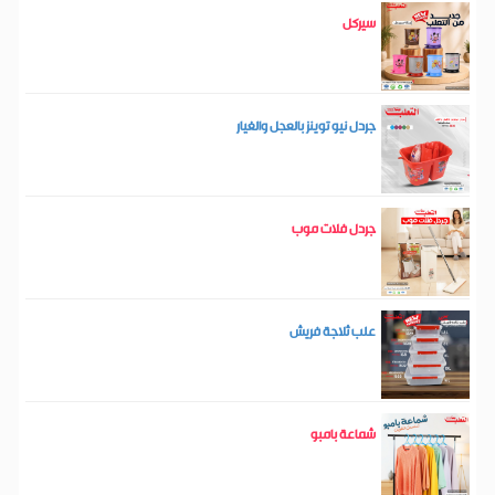
سيركل
جردل نيو توينز بالعجل والغيار
جردل فلات موب
علب ثلاجة فريش
شماعة بامبو