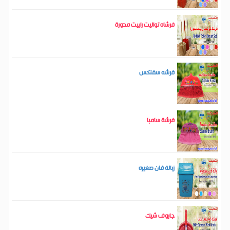
فرشاه تواليت رابيت مدورة
فرشه سفنكس
فرشة سامبا
زبالة فان صغيره
جاروف شيك