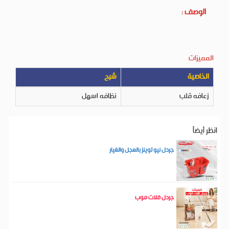
الوصف :
المميزات
الخاصية
شرح
زعافه قلب
نظافه اسهل
انظر أيضاَ
جردل نيو توينز بالعجل والغيار
جردل فلات موب