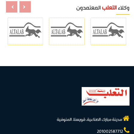
وكلاء
التعلب
المعتمدون
مدينة مبارك الصناعية، قويسنا، المنوفية
201002587712