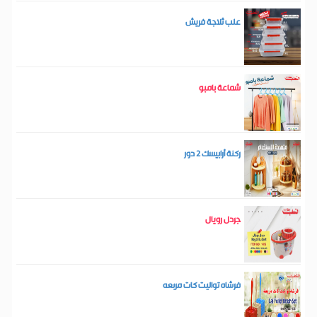
علب ثلاجة فريش
شماعة بامبو
ركنة أرابيسك 2 دور
جردل رويال
فرشاه تواليت كات مربعه