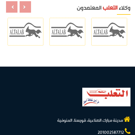
وكلاء
التعلب
المعتمدون
مدينة مبارك الصناعية، قويسنا، المنوفية
201002587712