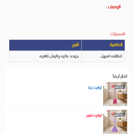
الوصف :
المميزات
الخاصية
شرح
لنظافه اسهل
جوده عاليه والوان زاهيه
انظر أيضاَ
تواليت ريتا
تواليت هرم