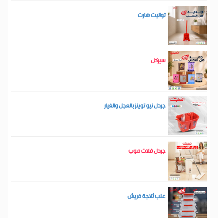
تواليت هارت
سيركل
جردل نيو توينز بالعجل والغيار
جردل فلات موب
علب ثلاجة فريش