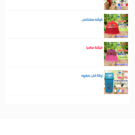
فرشه سفنكس
فرشة سامبا
زبالة فان صغيره