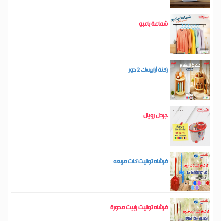
شماعة بامبو
ركنة أرابيسك 2 دور
جردل رويال
فرشاه تواليت كات مربعه
فرشاه تواليت رابيت مدورة